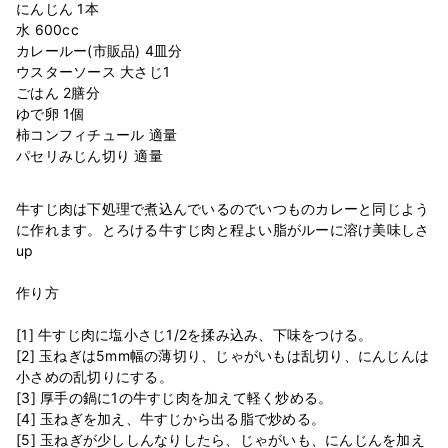
にんじん 1本
水 600cc
カレールー(市販品) 4皿分
ウスターソース 大さじ1
ごはん 2膳分
ゆで卵 1個
柿コンフィチュール 適量
牛すじ肉は下処理で煮込んでいるのでいつものカレーと同じよう
に作れます。とろける牛すじ肉と程よい脂がルーに溶け美味しさ
up
作り方
[1] 牛すじ肉に塩小さじ1/2を揉み込み、下味をつける。
[2] 玉ねぎは5mm幅の薄切り、じゃがいもは乱切り、にんじんは
小さめの乱切りにする。
[3] 厚手の鍋に1の牛すじ肉を加えて軽く炒める。
[4] 玉ねぎを加え、牛すじから出る脂で炒める。
[5] 玉ねぎが少ししんなりしたら、じゃがいも、にんじんを加え