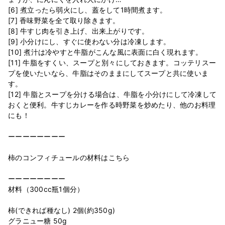
[6] 煮立ったら弱火にし、蓋をして1時間煮ます。
[7] 香味野菜を全て取り除きます。
[8] 牛すじ肉を引き上げ、出来上がりです。
[9] 小分けにし、すぐに使わない分は冷凍します。
[10] 煮汁は冷やすと牛脂がこんな風に表面に白く現れます。
[11] 牛脂をすくい、スープと別々にしておきます。コッテリスー
プを使いたいなら、牛脂はそのままにしてスープと共に使いま
す。
[12] 牛脂とスープを分ける場合は、牛脂を小分けにして冷凍して
おくと便利。牛すじカレーを作る時野菜を炒めたり、他のお料理
にも！
ーーーーーーーー
柿のコンフィチュールの材料はこちら
ーーーーーーーー
材料（300cc瓶1個分）
柿(できれば種なし) 2個(約350g)
グラニュー糖 50g