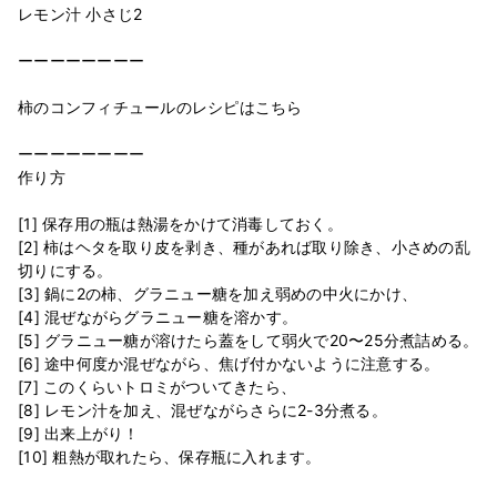
レモン汁 小さじ2
ーーーーーーーー
柿のコンフィチュールのレシピはこちら
ーーーーーーーー
作り方
[1] 保存用の瓶は熱湯をかけて消毒しておく。
[2] 柿はヘタを取り皮を剥き、種があれば取り除き、小さめの乱
切りにする。
[3] 鍋に2の柿、グラニュー糖を加え弱めの中火にかけ、
[4] 混ぜながらグラニュー糖を溶かす。
[5] グラニュー糖が溶けたら蓋をして弱火で20〜25分煮詰める。
[6] 途中何度か混ぜながら、焦げ付かないように注意する。
[7] このくらいトロミがついてきたら、
[8] レモン汁を加え、混ぜながらさらに2-3分煮る。
[9] 出来上がり！