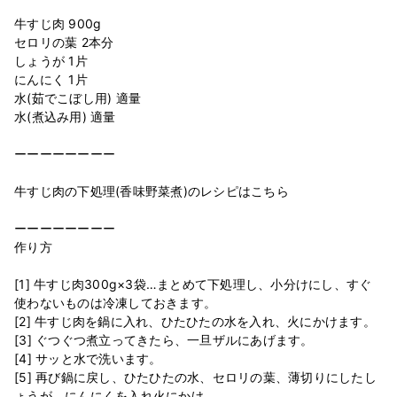
牛すじ肉 900g
セロリの葉 2本分
しょうが 1片
にんにく 1片
水(茹でこぼし用) 適量
水(煮込み用) 適量
ーーーーーーーー
牛すじ肉の下処理(香味野菜煮)のレシピはこちら
ーーーーーーーー
作り方
[1] 牛すじ肉300g×3袋…まとめて下処理し、小分けにし、すぐ
使わないものは冷凍しておきます。
[2] 牛すじ肉を鍋に入れ、ひたひたの水を入れ、火にかけます。
[3] ぐつぐつ煮立ってきたら、一旦ザルにあげます。
[4] サッと水で洗います。
[5] 再び鍋に戻し、ひたひたの水、セロリの葉、薄切りにしたし
ょうが、にんにくを入れ火にかけ…