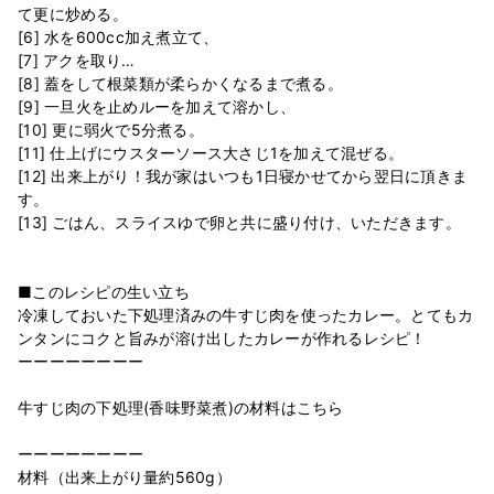
て更に炒める。
[6] 水を600cc加え煮立て、
[7] アクを取り…
[8] 蓋をして根菜類が柔らかくなるまで煮る。
[9] 一旦火を止めルーを加えて溶かし、
[10] 更に弱火で5分煮る。
[11] 仕上げにウスターソース大さじ1を加えて混ぜる。
[12] 出来上がり！我が家はいつも1日寝かせてから翌日に頂きま
す。
[13] ごはん、スライスゆで卵と共に盛り付け、いただきます。
■このレシピの生い立ち
冷凍しておいた下処理済みの牛すじ肉を使ったカレー。とてもカ
ンタンにコクと旨みが溶け出したカレーが作れるレシピ！
ーーーーーーーー
牛すじ肉の下処理(香味野菜煮)の材料はこちら
ーーーーーーーー
材料（出来上がり量約560g）