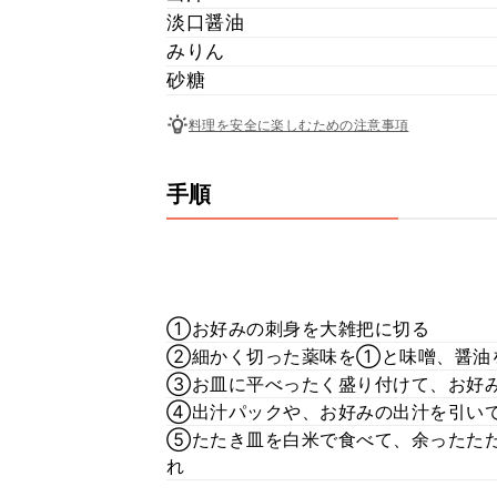
淡口醤油
みりん
砂糖
料理を安全に楽しむための注意事項
手順
①お好みの刺身を大雑把に切る
②細かく切った薬味を①と味噌、醤油
③お皿に平べったく盛り付けて、お好
④出汁パックや、お好みの出汁を引い
⑤たたき皿を白米で食べて、余ったた
れ