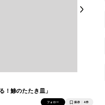
る！鯵のたたき皿」
フォロー
保存
4件