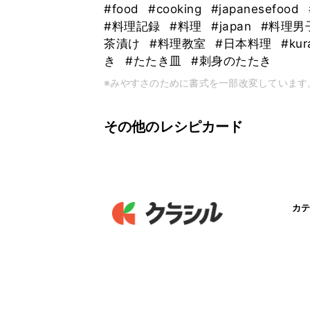
#food
#cooking
#japanesefood
#料理記録
#料理
#japan
#料理男
茶漬け
#料理教室
#日本料理
#kur
き
#たたき皿
#刺身のたたき
※みやすさのために書式を一部改変しています
その他のレシピカード
カテ