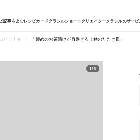
ピ
記事をよむ
レシピカード
クラシルショート
クリエイター
クラシルのサービ
ルパッチョ
「締めのお茶漬けが旨過ぎる！鯵のたたき皿」
1/5