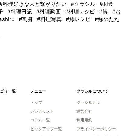
#料理好きな人と繋がりたい
#クラシル
#和食
子
#料理日記
#料理動画
#料理レシピ
#鯵
#お
ashiru
#刺身
#料理写真
#鯵レシピ
#鯵のたた
。
ゴリ一覧
メニュー
クラシルについて
トップ
クラシルとは
レシピリスト
運営会社
コラム一覧
利用規約
ピックアップ一覧
プライバシーポリシー