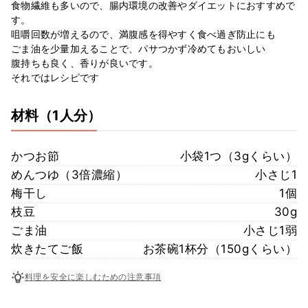
食物繊維も多いので、腸内環境の改善やダイエットにおすすめで
す。
咀嚼回数が増えるので、満腹感を得やすく食べ過ぎ防止にも
ごま油を少量加えることで、パサつかず冷めてもおいしい
腹持ちも良く、香りが良いです。
それではレシピです
材料
（1人分）
かつお節
小袋1つ（3gくらい）
めんつゆ（3倍濃縮）
小さじ1
梅干し
1個
枝豆
30g
ごま油
小さじ1弱
炊きたてご飯
お茶碗1杯分（150gくらい）
料理を安全に楽しむための注意事項