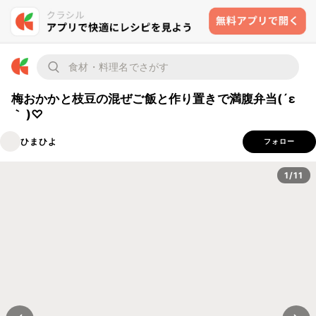
梅おかかと枝豆の混ぜご飯と作り置きで満腹弁当(´ε
｀ )♡
ひまひよ
フォロー
1/11