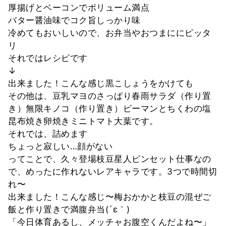
厚揚げとベーコンでボリューム満点
バター醤油味でコク旨しっかり味
冷めてもおいしいので、お弁当やおつまににピッタ
リ
それではレシピです
↓
出来ました！こんな感じ黒こしょうをかけても
その他は、豆乳マヨのさっぱり春雨サラダ（作り置
き）無限キノコ（作り置き）ピーマンとちくわの塩
昆布焼き卵焼きミニトマト大葉です。
それでは、詰めます
ちょっと寂しい…顔がない
ってことで、久々登場枝豆星人ピンセット仕事なの
で、めったに作れないレアキャラです。3つで時間切
れ〜
出来ました！こんな感じ〜梅おかかと枝豆の混ぜご
飯と作り置きで満腹弁当(´ε｀)
「今日体育あるし、メッチャお腹空くんだよね〜」