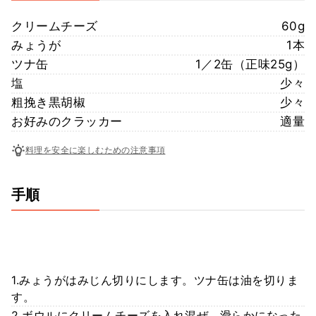
クリームチーズ
60g
みょうが
1本
ツナ缶
1／2缶（正味25g）
塩
少々
粗挽き黒胡椒
少々
お好みのクラッカー
適量
料理を安全に楽しむための注意事項
手順
1.みょうがはみじん切りにします。ツナ缶は油を切りま
す。
2.ボウルにクリームチーズを入れ混ぜ、滑らかになった