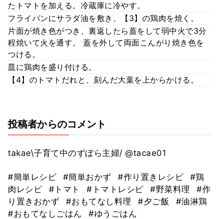
たトマトを加える。冷蔵庫に冷やす。
フライパンにサラダ油を敷き、【3】の鶏肉を焼く。
片面が焼き色がつき、裏返したら蓋をして弱中火で3分
程焼いて火を通す。 蓋を外して両面こんがり焼き色を
つける。
皿に鶏肉を盛り付ける。
【4】のトマトだれと、刻んだ大葉を上からかける。
投稿者からのコメント
takae\子育て中のずぼら主婦/ @tacae01
#簡単レシピ
#簡単おかず
#作り置きレシピ
#鶏
肉レシピ
#トマト
#トマトレシピ
#野菜料理
#作
り置きおかず
#おもてなし料理
#夕ご飯
#油淋鶏
#おもてなしごはん
#ゆうごはん