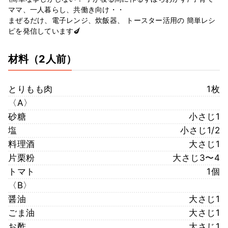
ママ、一人暮らし、共働き向け・・
まぜるだけ、電子レンジ、炊飯器、 トースター活用の 簡単レシ
ピを発信しています🍆
材料
（2人前）
とりもも肉
1枚
〈A〉
砂糖
小さじ1
塩
小さじ1/2
料理酒
大さじ1
片栗粉
大さじ3〜4
トマト
1個
〈B〉
醤油
大さじ1
ごま油
大さじ1
お酢
大さじ1