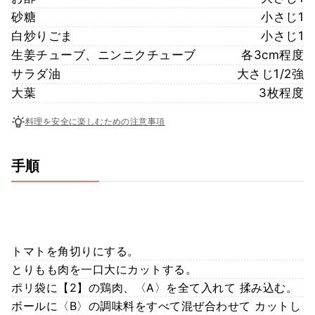
砂糖
小さじ1
白炒りごま
小さじ1
生姜チューブ、ニンニクチューブ
各3cm程度
サラダ油
大さじ1/2強
大葉
3枚程度
料理を安全に楽しむための注意事項
手順
トマトを角切りにする。
とりもも肉を一口大にカットする。
ポリ袋に【2】の鶏肉、〈A〉を全て入れて 揉み込む。
ボールに〈B〉の調味料をすべて混ぜ合わせて カットし