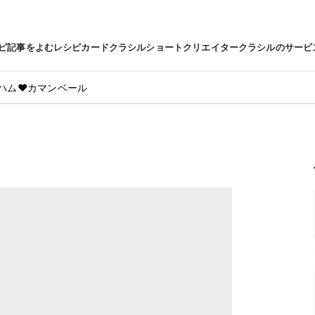
ピ
記事をよむ
レシピカード
クラシルショート
クリエイター
クラシルのサービ
ハム❤カマンベール