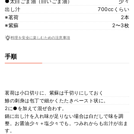
●太白ごま油（白いごま油）
少々
出し汁
700ccくらい
※茗荷
2本
※紫蘇
2〜3枚
料理を安全に楽しむための注意事項
手順
茗荷は小口切りに、紫蘇は千切りにしておく
鯵の刺身は包丁で細かくたたきペースト状に。
2に●を加えて混ぜ合わす。
鍋に出し汁を入れ味が足りない場合は白だしで味を調
整。お醤油少々＋塩少々でも。つみれからも出汁が出ま
す。