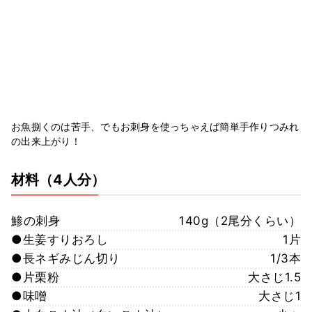
お魚捌くのは苦手、でもお刺身を使っちゃえば簡単手作りつみれ
の出来上がり！
材料
（4人分）
鯵の刺身
140g（2尾分くらい）
●生姜すりおろし
1片
●長ネギみじん切り
1/3本
●片栗粉
大さじ1.5
●味噌
大さじ1