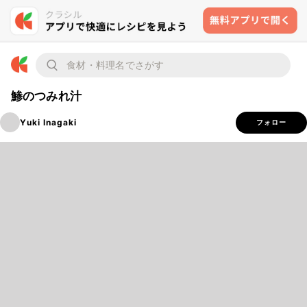
鯵のつみれ汁
Yuki Inagaki
フォロー