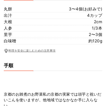
丸餅
3〜4個(お好みで)
出汁
4カップ
大根
2cm
人参
1/3本
里芋
2〜3個
白味噌
約120g
料理を安全に楽しむための注意事項
手順
京都のお雑煮のお野菜私の京都の実家では頭芋と祝いだ
いこんを使いますが、他地域ではなかなか手に入らな
い…