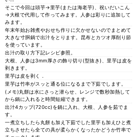
そこで今回は頭芋→里芋(または海老芋)、祝いだいこん
→大根で代用して作ってみます。人参は彩りに追加して
みます。
年末年始お雑煮やおせち作りに欠かせないのでまとめて
大きな寸胴鍋で出汁をとります。昆布とカツオ厚削り節
を使っています。
出汁の取り方下記レシピ参照。
大根、人参は3mm厚さの飾り切り(型抜き)、里芋は皮を
剥きます。
里芋は皮を剥く．
里芋は竹串がスッと通る位になるまで下茹でします。
(メモ)丸餅は水にさっと潜らせ、レンジで数秒加熱して
から鍋に入れると時間短縮できます。
出汁4カップ(720cc)を鍋に入れ、大根、人参を茹でま
す。
一煮立ちしたら丸餅も加え下茹でした里芋も加えひと煮
立ちさせたら全ての具が柔らかくなったかどうか竹串で
チェックします。