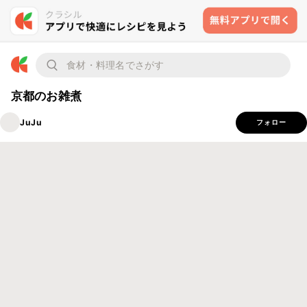
京都のお雑煮
JuJu
フォロー