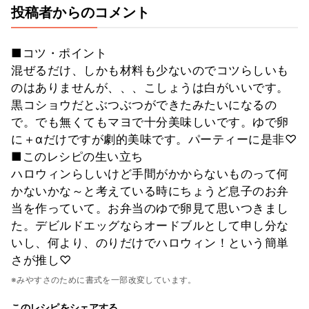
投稿者からのコメント
■コツ・ポイント
混ぜるだけ、しかも材料も少ないのでコツらしいも
のはありませんが、、、こしょうは白がいいです。
黒コショウだとぶつぶつができたみたいになるの
で。でも無くてもマヨで十分美味しいです。ゆで卵
に＋αだけですが劇的美味です。パーティーに是非♡
■このレシピの生い立ち
ハロウィンらしいけど手間がかからないものって何
かないかな～と考えている時にちょうど息子のお弁
当を作っていて。お弁当のゆで卵見て思いつきまし
た。デビルドエッグならオードブルとして申し分な
いし、何より、のりだけでハロウィン！という簡単
さが推し♡
※みやすさのために書式を一部改変しています。
このレシピをシェアする