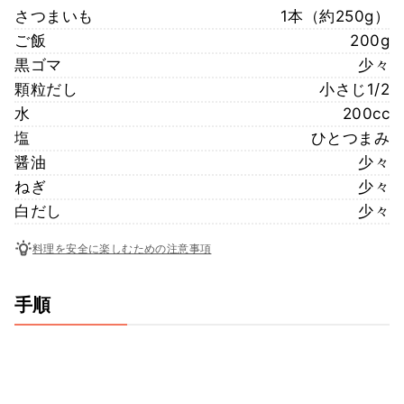
さつまいも
1本（約250g）
ご飯
200g
黒ゴマ
少々
顆粒だし
小さじ1/2
水
200cc
塩
ひとつまみ
醤油
少々
ねぎ
少々
白だし
少々
料理を安全に楽しむための注意事項
手順