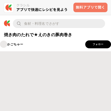
焼き肉のたれで★えのきの豚肉巻き
かごちゃー
フォロー