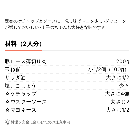
定番のケチャップとソースに、隠し味でマヨを少し♪グッとコク
が増しておいしい～!!子供ちゃんも大好きな味です☆
材料
（2人分）
豚ロース薄切り肉
200g
玉ねぎ
小1/2個（100g）
サラダ油
大さじ1/2
塩、こしょう
少々
☆ケチャップ
大さじ4強
☆ウスターソース
大さじ2
☆マヨネーズ
大さじ1/2
料理を安全に楽しむための注意事項