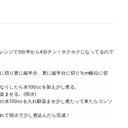
のレンジで3分半から4分チン！ホクホクになってるので
に切り更に縦半分、更に縦半分に切り1cm幅位に切
りしたら水100ccを加え少し煮る。
染ませる。(弱火)
の水100ccを入れ馴染ませ少し煮たって来たらコンソ
れて弱火で少し煮込んだら完成！