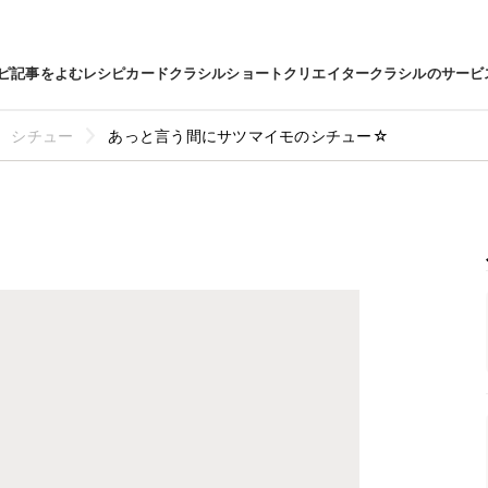
ピ
記事をよむ
レシピカード
クラシルショート
クリエイター
クラシルのサービ
シチュー
あっと言う間にサツマイモのシチュー☆