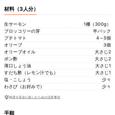
材料
（3人分）
生サーモン
1柵（300g）
ブロッコリーの芽
半パック
プチトマト
4～5個
オリーブ
3個
オリーブオイル
大さじ2
ポン酢
大さじ2
薄口しょう油
大さじ1
すだち酢（レモン汁でも）
大さじ1
塩・こしょう
少々
わさび（お好みで）
少々
料理を安全に楽しむための注意事項
手順