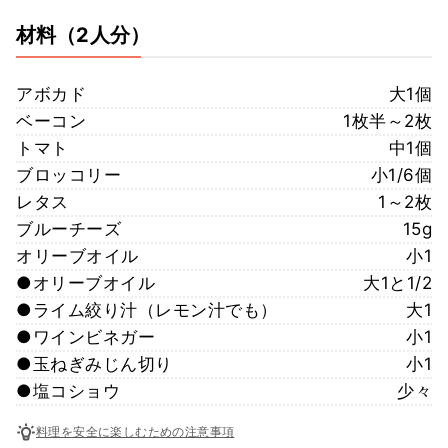
材料
（2人分）
アボカド
大1個
ベーコン
1枚半～2枚
トマト
中1個
ブロッコリー
小1/6個
レタス
1～2枚
ブルーチーズ
15g
オリーブオイル
小1
●オリーブオイル
大1と1/2
●ライム絞り汁（レモン汁でも）
大1
●ワインビネガー
小1
●玉ねぎみじん切り
小1
●塩コショウ
少々
料理を安全に楽しむための注意事項