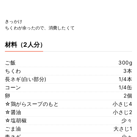
きっかけ
ちくわが余ったので、消費したくて
材料
（2人分）
ご飯
300g
ちくわ
3本
長ネギ(白い部分)
1/4本
コーン
1/4缶
卵
2個
☆鶏がらスープのもと
小さじ4
☆醤油
小さじ2
☆塩胡椒
少々
ごま油
大さじ1
青ネギ
少々