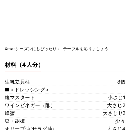
Xmasシーズンにもぴったり♪ テーブルを彩りましょう
材料
（4人分）
生帆立貝柱
8個
■＜ドレッシング＞
粒マスタード
小さじ1
ワインビネガー（酢）
大さじ2
蜂蜜
大さじ1/2
塩・胡椒
少々
オリーブ油(サラダ油)
大さじ4