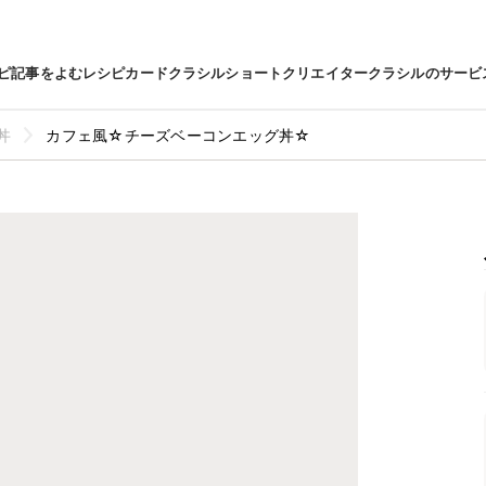
ピ
記事をよむ
レシピカード
クラシルショート
クリエイター
クラシルのサービ
丼
カフェ風☆チーズベーコンエッグ丼☆