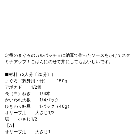
定番のまぐろのカルパッチョに納豆で作ったソースをかけてスタ
ミナアップ！ごはんにのせて丼にしてもおいしいです。
■材料（2人分〔20分〕）
まぐろ（刺身用・冊） 150g
アボカド 1/2個
長（白）ねぎ 1/4本
かいわれ大根 1/4パック
ひきわり納豆 1パック（40g）
オリーブ油 大さじ1/2
塩 小さじ1/2
【A】
オリーブ油 大さじ1