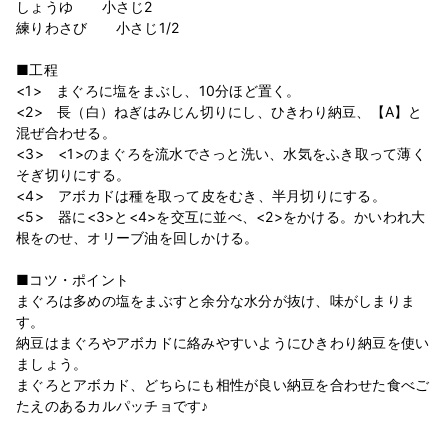
しょうゆ 小さじ2
練りわさび 小さじ1/2
■工程
<1> まぐろに塩をまぶし、10分ほど置く。
<2> 長（白）ねぎはみじん切りにし、ひきわり納豆、【A】と
混ぜ合わせる。
<3> <1>のまぐろを流水でさっと洗い、水気をふき取って薄く
そぎ切りにする。
<4> アボカドは種を取って皮をむき、半月切りにする。
<5> 器に<3>と<4>を交互に並べ、<2>をかける。かいわれ大
根をのせ、オリーブ油を回しかける。
■コツ・ポイント
まぐろは多めの塩をまぶすと余分な水分が抜け、味がしまりま
す。
納豆はまぐろやアボカドに絡みやすいようにひきわり納豆を使い
ましょう。
まぐろとアボカド、どちらにも相性が良い納豆を合わせた食べご
たえのあるカルパッチョです♪