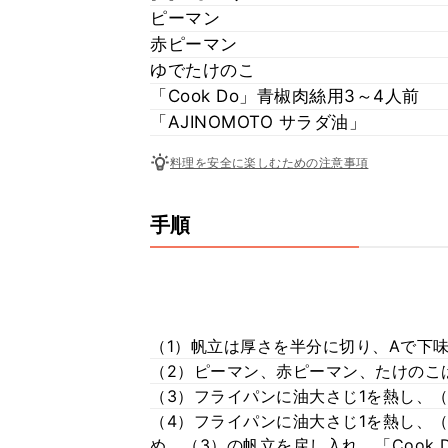
ピーマン
赤ピーマン
ゆでたけのこ
「Cook Do」青椒肉絲用3～4人前
「AJINOMOTO サラダ油」
料理を安全に楽しむための注意事項
手順
（1）帆立は厚さを半分に切り、Aで下
（2）ピーマン、赤ピーマン、たけのこ
（3）フライパンに油大さじ1を熱し、
（4）フライパンに油大さじ1を熱し、
め、（3）の帆立を戻し入れ、「Cook