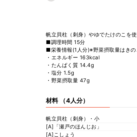
帆立貝柱（刺身）やゆでたけのこを使
■調理時間 15分
■栄養情報(1人分)※野菜摂取量はき
・エネルギー 163kcal
・たんぱく質 14.4g
・塩分 1.5g
・野菜摂取量 47g
材料
（4人分）
帆立貝柱（刺身）・小
[A]「瀬戸のほんじお」
[A]こしょう