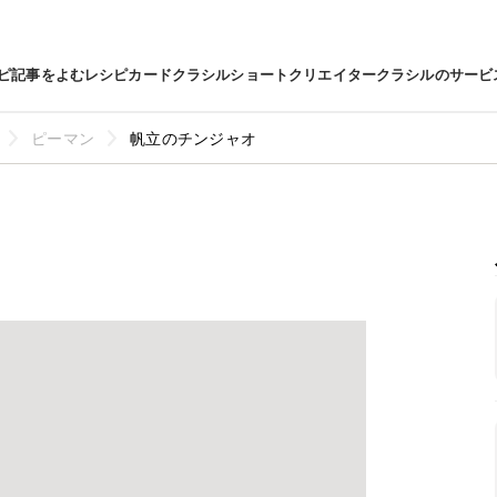
ピ
記事をよむ
レシピカード
クラシルショート
クリエイター
クラシルのサービ
ピーマン
帆立のチンジャオ