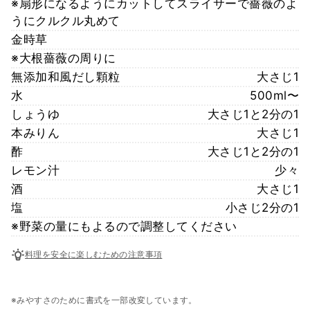
※扇形になるようにカットしてスライサーで薔薇のよ
うにクルクル丸めて
金時草
※大根薔薇の周りに
無添加和風だし顆粒
大さじ1
水
500ml〜
しょうゆ
大さじ1と2分の1
本みりん
大さじ1
酢
大さじ1と2分の1
レモン汁
少々
酒
大さじ1
塩
小さじ2分の1
※野菜の量にもよるので調整してください
料理を安全に楽しむための注意事項
※みやすさのために書式を一部改変しています。