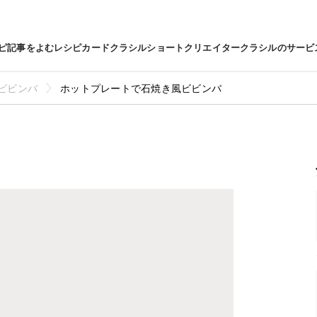
ピ
記事をよむ
レシピカード
クラシルショート
クリエイター
クラシルのサービ
ビビンバ
ホットプレートで石焼き風ビビンバ