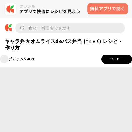
キャラ弁★オムライスdeバス弁当 (*≧ｖ≦) レシピ・
作り方
プッチン5903
フォロー