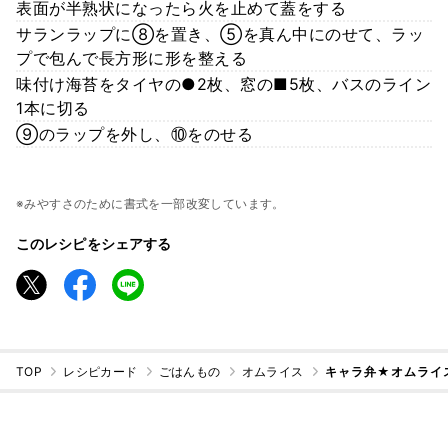
表面が半熟状になったら火を止めて蓋をする
サランラップに⑧を置き、⑤を真ん中にのせて、ラッ
プで包んで長方形に形を整える
味付け海苔をタイヤの●2枚、窓の■5枚、バスのライン
1本に切る
⑨のラップを外し、⑩をのせる
※みやすさのために書式を一部改変しています。
このレシピをシェアする
TOP
レシピカード
ごはんもの
オムライス
キャラ弁★オムライス