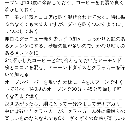
ーブンは140度に余熱しておく。コーヒーをお湯で良く
溶かしておく。
アーモンド粉とココアは良く混ぜ合わせておく。特に振
るわなくても大丈夫ですが、ダマを良くつぶすようにす
りつぶしておく。
卵白にグラニュー糖を少しずつ加え、しっかりと艶のあ
るメレンゲにする。砂糖の量が多いので、かなり粘りの
あるメレンゲに。
3で溶かしたコーヒーと2で合わせておいたアーモンド
粉とココアを混ぜ、アーモンドダイスとクラッカーを砕
いて加える。
オーブンペーパーを敷いた天板に、4をスプーンですく
って並べ、140度のオーブンで30分～45分乾燥して軽
くなるまで焼く。
焼きあがったら、網にとって十分冷ましてデキアガリ。
中には砕いたクラッカーが。クラッカー以外に歯触りの
楽しいものならなんでもOK！ざくざくの食感が楽しい♪