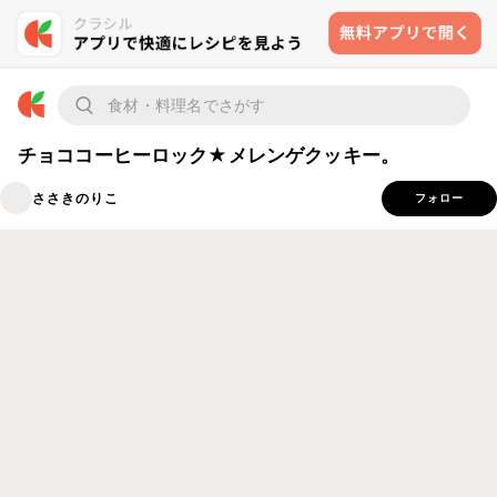
チョココーヒーロック★メレンゲクッキー。
ささきのりこ
フォロー