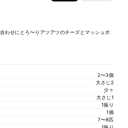
合わせにとろ〜りアツアツのチーズとマッシュポ
2〜3個
大さじ2
少々
大さじ1
1振り
1個
7〜8匹
1振り