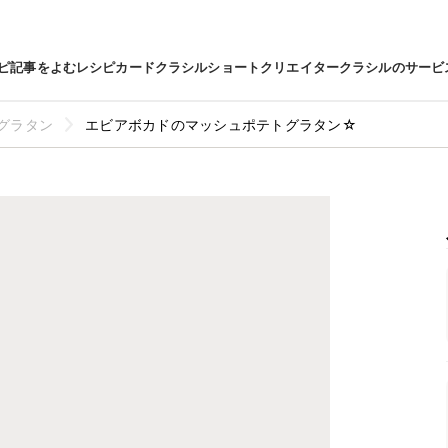
ピ
記事をよむ
レシピカード
クラシルショート
クリエイター
クラシルのサービ
グラタン
エビアボカドのマッシュポテトグラタン☆