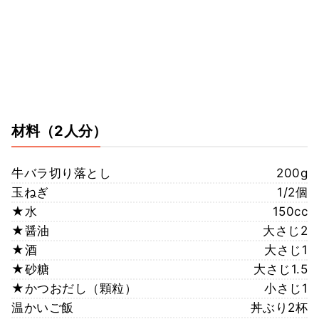
材料
（2人分）
牛バラ切り落とし
200g
玉ねぎ
1/2個
★水
150cc
★醤油
大さじ2
★酒
大さじ1
★砂糖
大さじ1.5
★かつおだし（顆粒）
小さじ1
温かいご飯
丼ぶり2杯