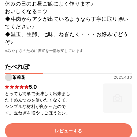
休みの日のお昼ご飯によく作ります♪
おいしくなるコツ
◆牛肉からアクが出ているようなら丁寧に取り除い
てください♪
◆温玉、生卵、七味、ねぎだく・・・お好みでどう
ぞ♪
※みやすさのために書式を一部改変しています。
たべれぽ
茉莉花
2025.4.10
5.0
とっても簡単で美味しく出来まし
た！めんつゆを使いたくなくて、
シンプルな材料が良かったので
す。玉ねぎを増やしごぼうとシイ
タケ、糸こんにゃくも追加！家族
にも好評でした。時間がない時に
レビューする
もぴったりだと思います。