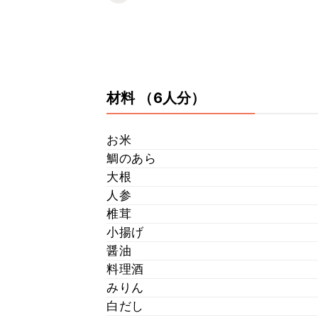
材料
（6人分）
お米
鯛のあら
大根
人参
椎茸
小揚げ
醤油
料理酒
みりん
白だし