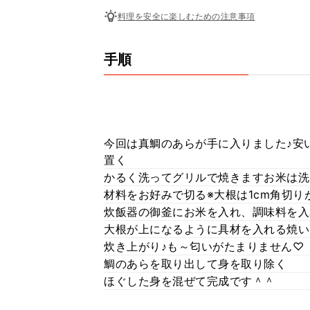
料理を安全に楽しむための注意事項
手順
今回は真鯛のあらが手に入りました♪安
置く
かるく洗ってグリルで焼きますお米は洗
材料をお好みで切る※大根は1cm角切り
炊飯器の御釜にお米を入れ、調味料を入
大根が上になるように具材を入れる焼い
炊き上がり♪も～匂いがたまりません♡
鯛のあらを取り出して身を取り除く
ほぐした身を混ぜて完成です＾＾