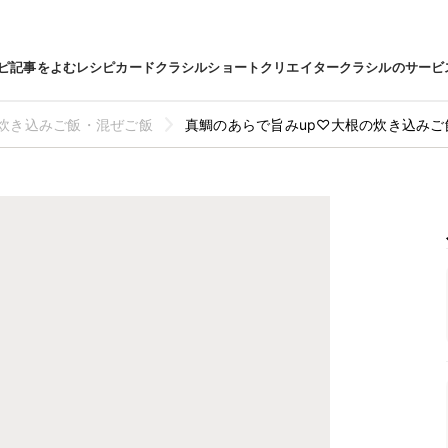
ピ
記事をよむ
レシピカード
クラシルショート
クリエイター
クラシルのサービ
炊き込みご飯・混ぜご飯
真鯛のあらで旨みup♡大根の炊き込みご