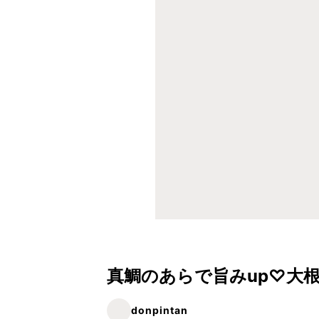
真鯛のあらで旨みup♡大
donpintan