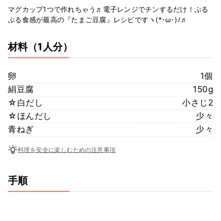
マグカップ1つで作れちゃう♬電子レンジでチンするだけ！ぷる
ぷる食感が最高の『たまご豆腐』レシピですヽ(*･ω･)ﾉ♬
材料
（1人分）
卵
1個
絹豆腐
150g
☆白だし
小さじ2
☆ほんだし
少々
青ねぎ
少々
料理を安全に楽しむための注意事項
手順