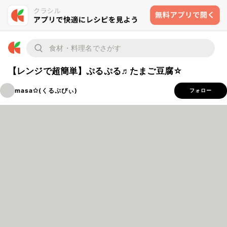
【レンジで超簡単】ぷるぷる♬たまご豆腐☆
masa✩(くるぷぴぃ)
フォロー