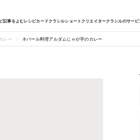
ピ
記事をよむ
レシピカード
クラシルショート
クリエイター
クラシルのサービ
カレー
ネパール料理アルダムじゃが芋のカレー