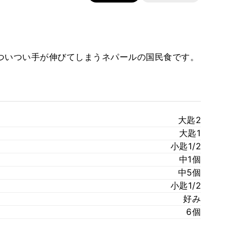
ついつい手が伸びてしまうネパールの国民食です。
大匙2
大匙1
小匙1/2
中1個
中5個
小匙1/2
好み
6個