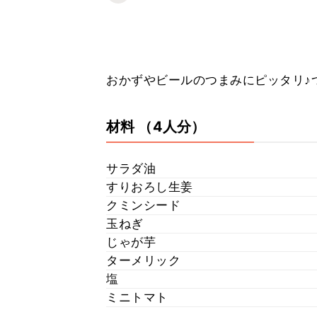
おかずやビールのつまみにピッタリ♪
材料
（4人分）
サラダ油
すりおろし生姜
クミンシード
玉ねぎ
じゃが芋
ターメリック
塩
ミニトマト