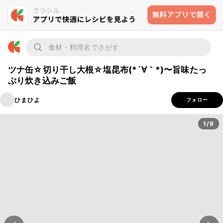
ツナ缶☆切り干し大根☆塩昆布(*´∀｀*)〜旨味たっ
ぷり炊き込みご飯
ひまひよ
フォロー
1/9