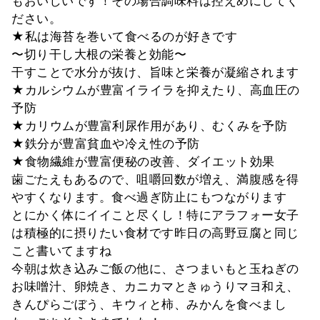
もおいしいです！その場合調味料は控えめにしてく
ださい。
★私は海苔を巻いて食べるのが好きです
〜切り干し大根の栄養と効能〜
干すことで水分が抜け、旨味と栄養が凝縮されます
★カルシウムが豊富イライラを抑えたり、高血圧の
予防
★カリウムが豊富利尿作用があり、むくみを予防
★鉄分が豊富貧血や冷え性の予防
★食物繊維が豊富便秘の改善、ダイエット効果
歯ごたえもあるので、咀嚼回数が増え、満腹感を得
やすくなります。食べ過ぎ防止にもつながります
とにかく体にイイこと尽くし！特にアラフォー女子
は積極的に摂りたい食材です昨日の高野豆腐と同じ
こと書いてますね
今朝は炊き込みご飯の他に、さつまいもと玉ねぎの
お味噌汁、卵焼き、カニカマときゅうりマヨ和え、
きんぴらごぼう、キウィと柿、みかんを食べまし