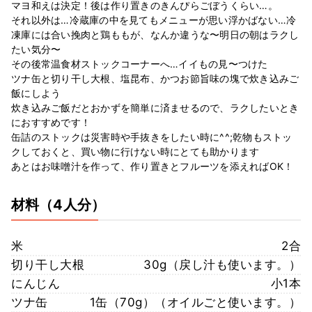
マヨ和えは決定！後は作り置きのきんぴらごぼうくらい…。
それ以外は…冷蔵庫の中を見てもメニューが思い浮かばない…冷
凍庫には合い挽肉と鶏ももが、なんか違うな〜明日の朝はラクし
たい気分〜
その後常温食材ストックコーナーへ…イイもの見〜つけた
ツナ缶と切り干し大根、塩昆布、かつお節旨味の塊で炊き込みご
飯にしよう
炊き込みご飯だとおかずを簡単に済ませるので、ラクしたいとき
におすすめです！
缶詰のストックは災害時や手抜きをしたい時に^^;乾物もストッ
クしておくと、買い物に行けない時にとても助かります
あとはお味噌汁を作って、作り置きとフルーツを添えればOK！
材料
（4人分）
米
2合
切り干し大根
30g（戻し汁も使います。）
にんじん
小1本
ツナ缶
1缶（70g）（オイルごと使います。）