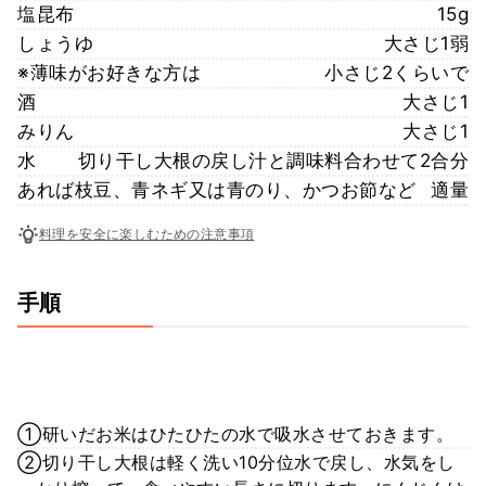
塩昆布
15g
しょうゆ
大さじ1弱
※薄味がお好きな方は
小さじ2くらいで
酒
大さじ1
みりん
大さじ1
水
切り干し大根の戻し汁と調味料合わせて2合分
あれば枝豆、青ネギ又は青のり、かつお節など
適量
料理を安全に楽しむための注意事項
手順
①研いだお米はひたひたの水で吸水させておきます。
②切り干し大根は軽く洗い10分位水で戻し、水気をし