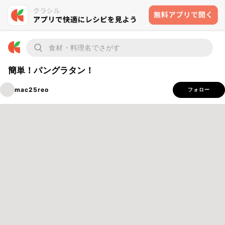
簡単！パングラタン！
mac25reo
フォロー