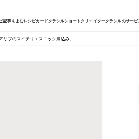
ピ
記事をよむ
レシピカード
クラシルショート
クリエイター
クラシルのサービ
アリブのスイチリエスニック煮込み。