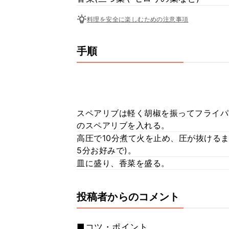
料理を安全に楽しむための注意事項
手順
スペアリブは軽く胡椒を振ってフライパ
のスペアリブを入れる。
高圧で10分煮て火を止め、圧が抜ける
5分お好みで)。
皿に盛り、香菜を盛る。
投稿者からのコメント
■コツ・ポイント