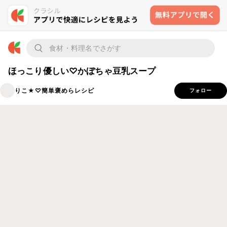
ほっこり優しい♡かぼちゃ豆乳スープ
りこ★♡簡単褒めらレシピ
フォロー