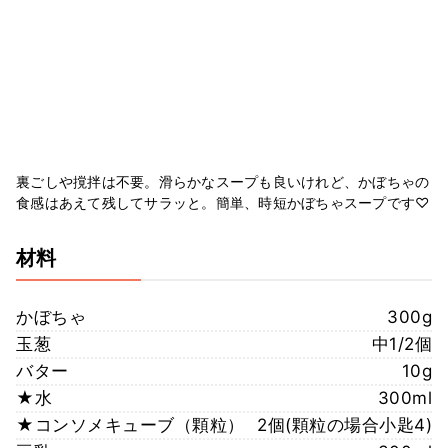
裏ごしや撹拌は不要。滑らかなスープも良いけれど、かぼちゃの
食感はあえて残してサラッと。簡単、時短かぼちゃスープです♡
材料
かぼちゃ
300g
玉葱
中1/2個
バター
10g
★水
300ml
★コンソメキューブ（顆粒）
2個(顆粒の場合小匙4)