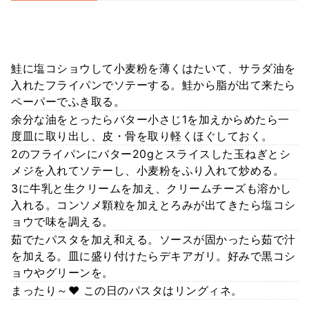
鮭に塩コショウして小麦粉を薄くはたいて、サラダ油を
入れたフライパンでソテーする。鮭から脂が出て来たら
ペーパーでふき取る。
余分な油をとったらバター小さじ1を加えからめたら一
度皿に取り出し、皮・骨を取り軽くほぐしておく。
2のフライパンにバター20gとスライスした玉ねぎとシ
メジを入れてソテーし、小麦粉をふり入れて炒める。
3に牛乳と生クリームを加え、クリームチーズも溶かし
入れる。コンソメ顆粒を加えとろみが出てきたら塩コシ
ョウで味を調える。
茹でたパスタを加え和える。ソースが固かったら茹で汁
を加える。皿に盛り付けたらデキアガリ。好みで黒コシ
ョウやグリーンを。
まったり～♥ この日のパスタはリングィネ。