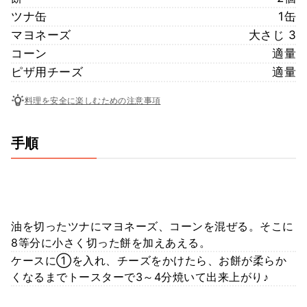
ツナ缶
1缶
マヨネーズ
大さじ 3
コーン
適量
ピザ用チーズ
適量
料理を安全に楽しむための注意事項
手順
油を切ったツナにマヨネーズ、コーンを混ぜる。そこに
8等分に小さく切った餅を加えあえる。
ケースに①を入れ、チーズをかけたら、お餅が柔らか
くなるまでトースターで3～4分焼いて出来上がり♪