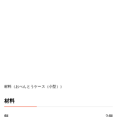
材料（おべんとうケース（小型））
材料
餅
2個