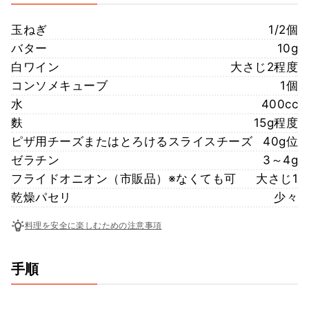
玉ねぎ
1/2個
バター
10g
白ワイン
大さじ2程度
コンソメキューブ
1個
水
400cc
麩
15g程度
ピザ用チーズまたはとろけるスライスチーズ
40g位
ゼラチン
3～4g
フライドオニオン（市販品）※なくても可
大さじ1
乾燥パセリ
少々
料理を安全に楽しむための注意事項
手順