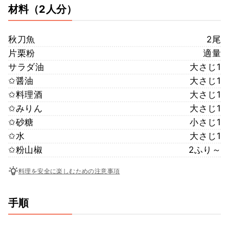
材料
（2人分）
秋刀魚
2尾
片栗粉
適量
サラダ油
大さじ1
✩醤油
大さじ1
✩料理酒
大さじ1
✩みりん
大さじ1
✩砂糖
小さじ1
✩水
大さじ1
✩粉山椒
2ふり～
料理を安全に楽しむための注意事項
手順