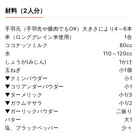
材料
（2人分）
手羽元（手羽先や腿肉でもOK）
大きさにより4～6本
米（ロンググレイン米使用）
1合
ココナッツミルク
80cc
水
110～120cc
しょうが(みじん)
1かけ
玉ねぎ
小1個
▼クミンパウダー
小1
▼コリアンダーパウダー
小1
▼ターメリック
小1/3
▼ガラムマサラ
小1/2
▼ガーリックパウダー
二振り
バター
大1
塩、ブラックペッパー
少々