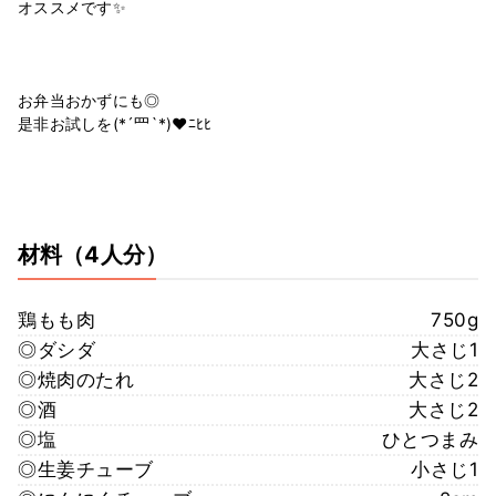
オススメです✨⁡
⁡
⁡
⁡
お弁当おかずにも◎⁡
是非お試しを︎(*´罒`*)♥ﾆﾋﾋ⁡
⁡
⁡
⁡
材料
（4人分）
鶏もも肉
750g
◎ダシダ
大さじ1
◎焼肉のたれ
大さじ2
◎酒
大さじ2
◎塩
ひとつまみ
◎生姜チューブ
小さじ1