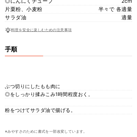
◎にんにくチューブ
2cm
片栗粉、小麦粉
半々で 各適量
サラダ油
適量
料理を安全に楽しむための注意事項
手順
ぶつ切りにしたもも肉に⁡
◎をしっかり揉みこみ1時間程度おく。⁡
粉をつけてサラダ油で揚げる。⁡
※みやすさのために書式を一部改変しています。