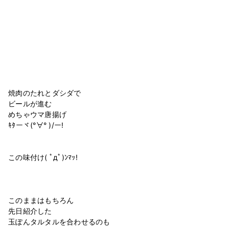
焼肉のたれとダシダで⁡
ビールが進む⁡
めちゃウマ唐揚げ⁡
ｷﾀーヾ(°∀° )/ー!⁡
⁡
⁡
この味付け( ﾟдﾟ)ﾝﾏｯ!⁡
⁡
⁡
⁡
このままはもちろん⁡
先日紹介した⁡
玉ぽんタルタルを合わせるのも⁡