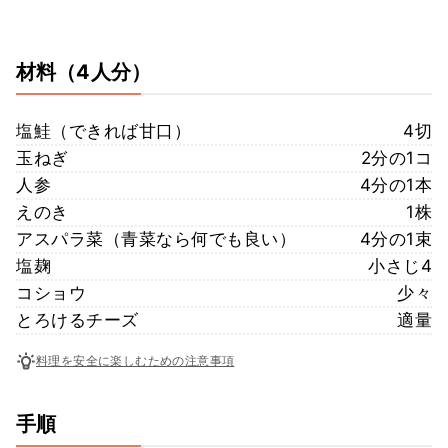
材料
（4人分）
塩鮭（できれば甘口）
4切
玉ねぎ
2分の1コ
人参
4分の1本
えのき
1株
アスパラ菜（青菜なら何でも良い）
4分の1束
塩麹
小さじ4
コショウ
少々
とろけるチーズ
適量
料理を安全に楽しむための注意事項
手順