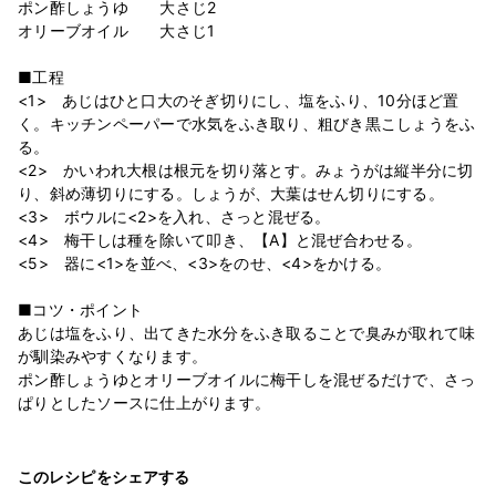
ポン酢しょうゆ 大さじ2
オリーブオイル 大さじ1
■工程
<1> あじはひと口大のそぎ切りにし、塩をふり、10分ほど置
く。キッチンペーパーで水気をふき取り、粗びき黒こしょうをふ
る。
<2> かいわれ大根は根元を切り落とす。みょうがは縦半分に切
り、斜め薄切りにする。しょうが、大葉はせん切りにする。
<3> ボウルに<2>を入れ、さっと混ぜる。
<4> 梅干しは種を除いて叩き、【A】と混ぜ合わせる。
<5> 器に<1>を並べ、<3>をのせ、<4>をかける。
■コツ・ポイント
あじは塩をふり、出てきた水分をふき取ることで臭みが取れて味
が馴染みやすくなります。
ポン酢しょうゆとオリーブオイルに梅干しを混ぜるだけで、さっ
ぱりとしたソースに仕上がります。
このレシピをシェアする