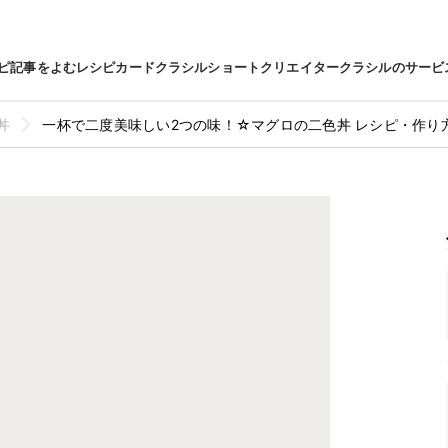
ピ
記事をよむ
レシピカード
クラシルショート
クリエイター
クラシルのサービ
丼
一杯で二度美味しい2つの味！☆マグロの二色丼 レシピ・作り