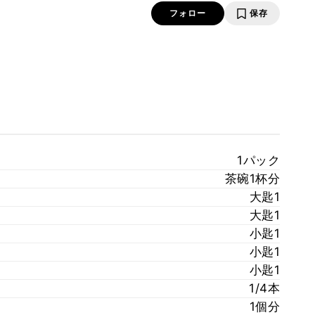
フォロー
保存
1パック
茶碗1杯分
大匙1
大匙1
小匙1
小匙1
小匙1
1/4本
1個分