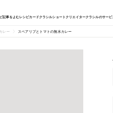
ピ
記事をよむ
レシピカード
クラシルショート
クリエイター
クラシルのサービ
カレー
スペアリブとトマトの無水カレー