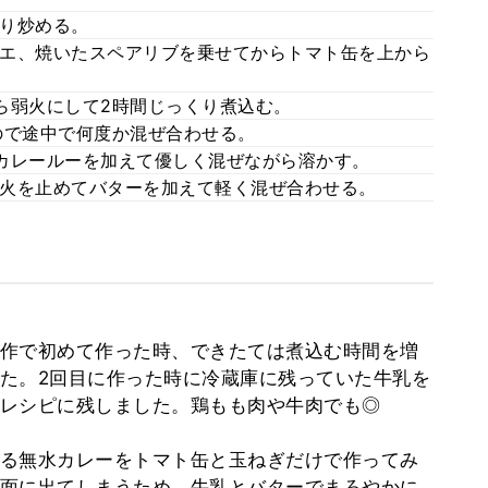
り炒める。
エ、焼いたスペアリブを乗せてからトマト缶を上から
ら弱火にして2時間じっくり煮込む。
ので途中で何度か混ぜ合わせる。
カレールーを加えて優しく混ぜながら溶かす。
火を止めてバターを加えて軽く混ぜ合わせる。
作で初めて作った時、できたては煮込む時間を増
た。2回目に作った時に冷蔵庫に残っていた牛乳を
レシピに残しました。鶏もも肉や牛肉でも◎
る無水カレーをトマト缶と玉ねぎだけで作ってみ
面に出てしまうため、牛乳とバターでまろやかに