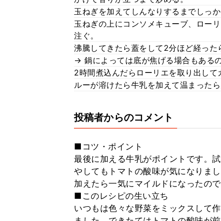
玉ねぎを加えてしんなりするまでしっか
玉ねぎの上にコンソメキューブ、ローリ
注ぐ。
沸騰してきたら蓋をして2分ほど経った
→ 鍋によっては底が焦げる場合もある
2時間煮込んだらローリエを取り出して
ルーが溶けたら牛乳を加えて温まったら
投稿者からのコメント
■コツ・ポイント
最後に加える牛乳がポイントです。試
やしてもトマトの酸味が気になりまし
加えたら一気にマイルドになったので
■このレシピの生い立ち
いつもは色々な野菜をミックスして作
ました。できたてはトマトの酸味が前