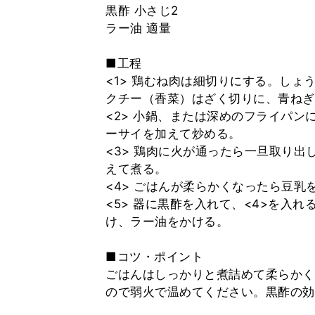
黒酢 小さじ2
ラー油 適量
■工程
<1> 鶏むね肉は細切りにする。し
クチー（香菜）はざく切りに、青ねぎ
<2> 小鍋、または深めのフライパ
ーサイを加えて炒める。
<3> 鶏肉に火が通ったら一旦取り
えて煮る。
<4> ごはんが柔らかくなったら豆乳
<5> 器に黒酢を入れて、<4>を入
け、ラー油をかける。
■コツ・ポイント
ごはんはしっかりと煮詰めて柔らかく
ので弱火で温めてください。黒酢の効