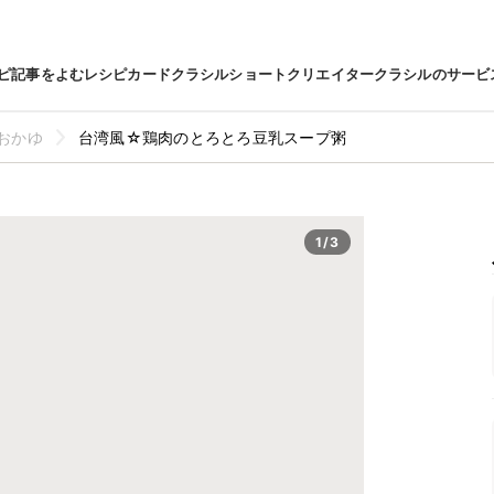
ピ
記事をよむ
レシピカード
クラシルショート
クリエイター
クラシルのサービ
おかゆ
台湾風☆鶏肉のとろとろ豆乳スープ粥
1/3