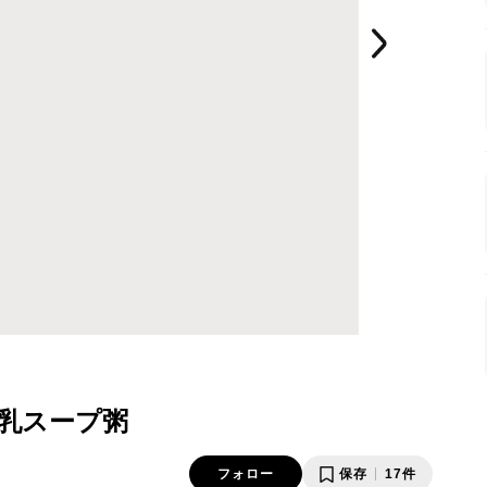
乳スープ粥
フォロー
保存
17件