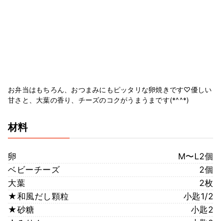
お弁当はもちろん、おつまみにもピッタリな卵焼きです♡優しい
甘さと、大葉の香り、チーズのコクがうまうまです(*^^*)
材料
卵
M〜L2個
ベビーチーズ
2個
大葉
2枚
★和風だし顆粒
小匙1/2
★砂糖
小匙2