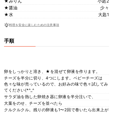
★みりん
小匙2
★醤油
少々
★水
大匙1
料理を安全に楽しむための注意事項
手順
卵をしっかりと溶き、★を混ぜて卵液を作ります。
チーズを半分に切り、4つにします。ベビーチーズは
色々な味が売っているので、お好みの味で色々試してみ
てください(*^_^
サラダ油を熱した卵焼き器に卵液を半分注いで、
大葉をのせ、チーズを並べたら
クルクルクル。残りの卵液も1〜2回で巻いたら出来上が