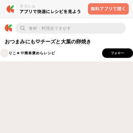
おつまみにも♡チーズと大葉の卵焼き
りこ★♡簡単褒めらレシピ
フォロー