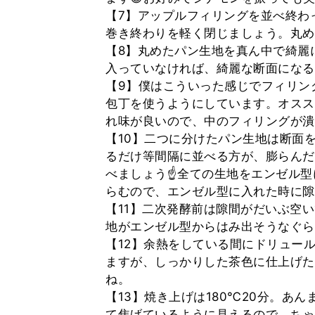
【7】アップルフィリングを並べ終わ
巻き終わりを軽く閉じましょう。丸め終
【8】丸めたパン生地を真ん中で綺麗
入っていなければ、綺麗な断面になる
【9】僕はこういった感じでフィリン
包丁を使うようにしています。オスス
れ味が良いので、中のフィリングが潰
【10】二つに分けたパン生地は断面
るだけ等間隔に並べる方が、膨らんだ
べましょう☝全ての生地をエンゼル型
らむので、エンゼル型に入れた時に隙
【11】二次発酵前は隙間がだいぶ空
地がエンゼル型からはみ出そうなぐら
【12】余熱をしている間にドリュー
ますが、しっかりした茶色に仕上げた
ね。
【13】焼き上げは180℃20分。あ
て焦げているように見えるので、ちゃ