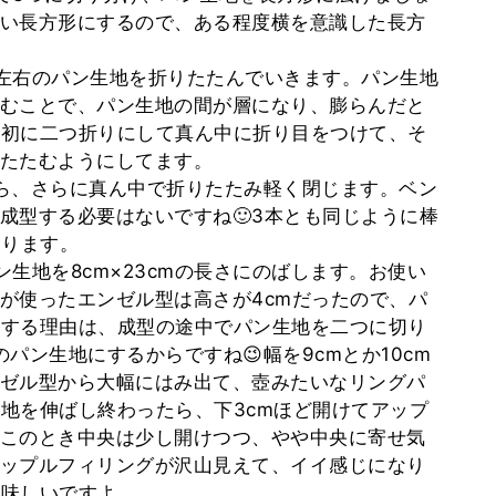
い長方形にするので、ある程度横を意識した長方
左右のパン生地を折りたたんでいきます。パン生地
むことで、パン生地の間が層になり、膨らんだと
最初に二つ折りにして真ん中に折り目をつけて、そ
たたむようにしてます。
ら、さらに真ん中で折りたたみ軽く閉じます。ベン
成型する必要はないですね🙂3本とも同じように棒
とります。
生地を8cm×23cmの長さにのばします。お使い
が使ったエンゼル型は高さが4cmだったので、パ
mにする理由は、成型の途中でパン生地を二つに切り
パン生地にするからですね😉幅を9cmとか10cm
ゼル型から大幅にはみ出て、壺みたいなリングパ
生地を伸ばし終わったら、下3cmほど開けてアップ
このとき中央は少し開けつつ、やや中央に寄せ気
ップルフィリングが沢山見えて、イイ感じになり
美味しいですよ。