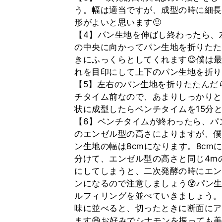
う。幅は適当ですが、成型の時に細長
形がよいと思います🙂
【4】パン生地を伸ばし終わったら、
の中央に向かってパン生地を折りたた
きにふっくらとしてくれます😉僕は
れを目印にして上下のパン生地を折り
【5】左右のパン生地を折りたたんだ
チタイム前なので、あまりしっかりと
状に成型したらベンチタイムを15分
【6】ベンチタイムが終わったら、パン
のエンゼル型の高さによりますが、僕
ン生地の幅は8cmになります。8c
分けて、エンゼル型の高さと同じ4mの
にしてしまうと、二次発酵の時にエン
ンになるので注意しましょう😵パン
ルフィリングを並べていきましょう。
味に並べると、切ったときに断面にア
ます😆お好みでシナモンを振っても