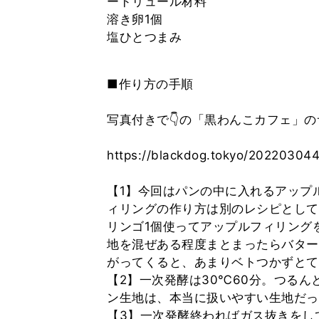
ードリュール材料
溶き卵1個
塩ひとつまみ
■作り方の手順
写真付きで👇の「黒わんこカフェ」の
https://blackdog.tokyo/20220304
【1】今回はパンの中に入れるアップ
ィリングの作り方は別のレシピとして
リンゴ1個使ってアップルフィリング
地を混ぜある程度まとまったらバター
がってくると、あまりベトつかずとて
【2】一次発酵は30℃60分。つるん
ン生地は、本当に扱いやすい生地だっ
【3】一次発酵終わればガス抜きをし