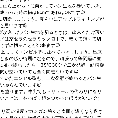
ったら上から下に向かってパン生地を巻いていき、
わった時の幅は8cmであればOKです😉
に切断しましょう。真ん中にアップルフィリングが
と思います😆
グが入ったパン生地を切るときは、出来るだけ薄い
メは京セラのセラミック包丁で、軽くて薄くて切
さずに切ることが出来ます😉
を上にしてエンゼル型に並べていきましょう。出来
ときの形が綺麗になるので、頑張って等間隔に並
に並べ終わったら、35℃30分で二次発酵。結構膨
間が空いていても全く問題ないです😉
いていたエンゼル型も、二次発酵が終わるとパン生
い膨らんでいます😉
ルを塗ります。牛乳でもドリュールの代わりになり
いときは、やっぱり卵をつかったほうがいいです
んまり高い温度でガンガン焼くと表面が濃くなり過ぎ
んと見ながら適当の天板を前後入れ替えて焼いて