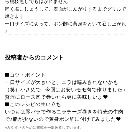
ら楊枝無しでもはがれません
軽く塩こしょうして、表面がこんがりするまでグリルで
焼きます
一口サイズに切って、ポン酢に黄身をといて召し上がれ
♪
投稿者からのコメント
■コツ・ポイント
一口サイズが大きいと、ニラは噛みきれないかも
（笑）小さめで…今回はお安いモモ肉で作りました♪
贅沢にロース肉で巻いたら更に美味しいよ❤
■このレシピの生い立ち
いつもは豚バラで作るニラチーズ巻きを特売の牛肉
で♪脂が少ないので黄身ポン酢に付けてみました❤
※みやすさのために書式を一部改変しています。