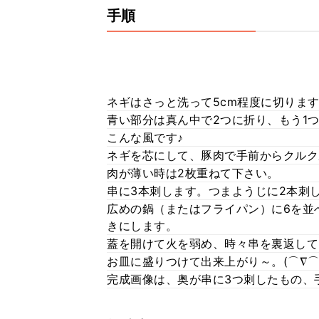
手順
ネギはさっと洗って5cm程度に切りま
青い部分は真ん中で2つに折り、もう1
こんな風です♪
ネギを芯にして、豚肉で手前からクルク
肉が薄い時は2枚重ねて下さい。
串に3本刺します。つまようじに2本刺し
広めの鍋（またはフライパン）に6を並
きにします。
蓋を開けて火を弱め、時々串を裏返して
お皿に盛りつけて出来上がり～。(⌒∇
完成画像は、奥が串に3つ刺したもの、