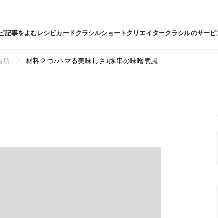
ピ
記事をよむ
レシピカード
クラシルショート
クリエイター
クラシルのサービ
台所
材料２つ♪ハマる美味しさ♪豚串の味噌煮風