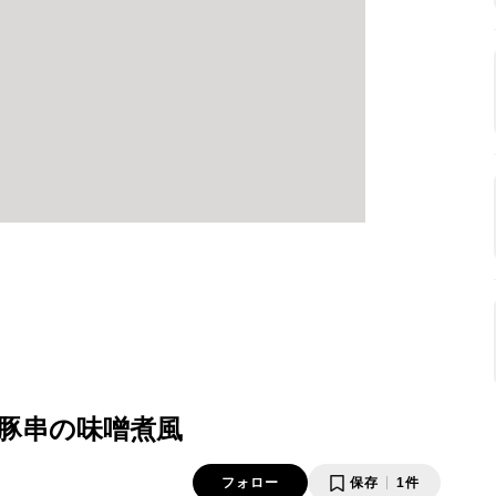
♪豚串の味噌煮風
フォロー
保存
1件