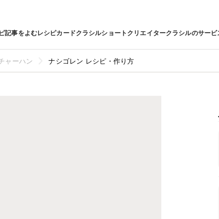
ピ
記事をよむ
レシピカード
クラシルショート
クリエイター
クラシルのサービ
チャーハン
ナシゴレン レシピ・作り方