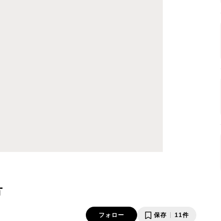
方
フォロー
保存
11件