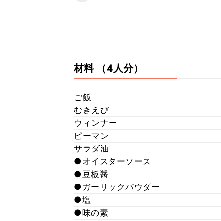
材料
（4人分）
ご飯
むきえび
ウィンナー
ピーマン
サラダ油
●オイスターソース
●豆板醤
●ガーリックパウダー
●塩
●味の素