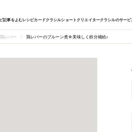
ピ
記事をよむ
レシピカード
クラシルショート
クリエイター
クラシルのサービ
鶏レバー
鶏レバーのプルーン煮☆美味しく鉄分補給♪