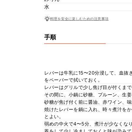
水
料理を安全に楽しむための注意事項
手順
レバーは牛乳に15〜20分浸して、血
をペーパーで拭いておく。
レバーはグリルで少し焦げ目が付くまで
その間に、小鍋に砂糖、プルーン、生姜
砂糖が焦げ付く前に醤油、赤ワイン、味
焼けたレバーを鍋に入れ、時々煮汁をか
とよい。
弱めの中火で4〜5分、煮汁が少なくな
蓋をして少し冷ましておくと味が染みて